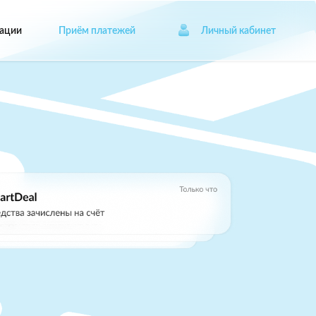
ации
Приём платежей
Личный кабинет